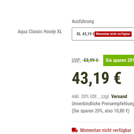
Ausführung
XL
43,19 €
Momentan nicht verfügbar
UVP:
53,99 €
Sie sparen
20
43,19 €
inkl. 20% USt. , zzgl.
Versand
Unverbindliche Preisempfehlung
(Sie sparen
20%
, also
10,80 €
)
Momentan nicht verfügbar