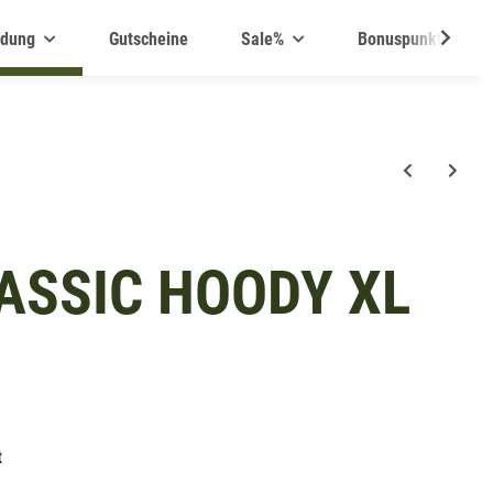
idung
Gutscheine
Sale%
Bonuspunkte
ASSIC HOODY XL
t