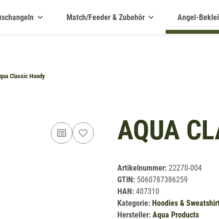
ischangeln
Match/Feeder & Zubehör
Angel-Bekle
qua Classic Hoody
AQUA CL
Artikelnummer:
22270-004
GTIN:
5060787386259
HAN:
407310
Kategorie:
Hoodies & Sweatshir
Hersteller:
Aqua Products