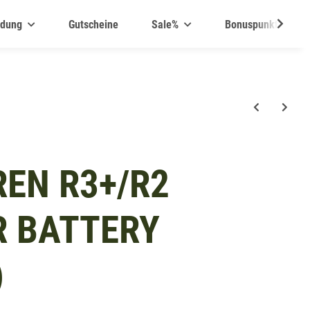
idung
Gutscheine
Sale%
Bonuspunkte
REN R3+/R2
R BATTERY
)