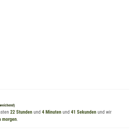
bweichend)
chsten
22 Stunden
und
4 Minuten
und
40 Sekunden
und wir
n morgen
.