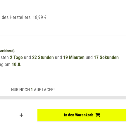
 des Herstellers
:
18,99 €
bweichend)
chsten
2 Tage
und
22 Stunden
und
19 Minuten
und
16 Sekunden
ung am
10.8.
NUR NOCH
1
AUF LAGER!
In den Warenkorb