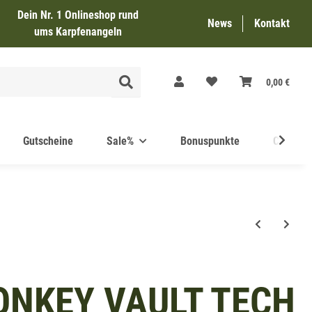
Dein Nr. 1 Onlineshop
rund
News
Kontakt
ums Karpfenangeln
0,00 €
Gutscheine
Sale%
Bonuspunkte
Carp Ma
ONKEY VAULT TECH