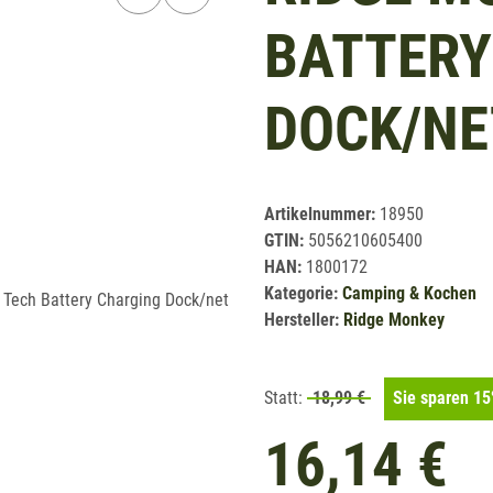
BATTERY
DOCK/NE
Artikelnummer:
18950
GTIN:
5056210605400
HAN:
1800172
Kategorie:
Camping & Kochen
Hersteller:
Ridge Monkey
Statt:
18,99 €
Sie sparen
15
16,14 €