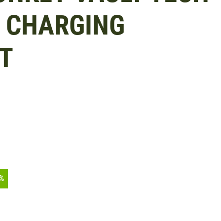
 CHARGING
T
%